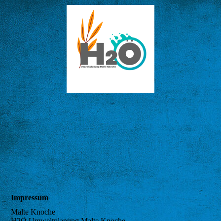
Startseite
Leistungen
Referenzen
Datenschutz
Impressum
Impressum
Malte Knoche
H2Ö Umweltplanung Malte Knoche